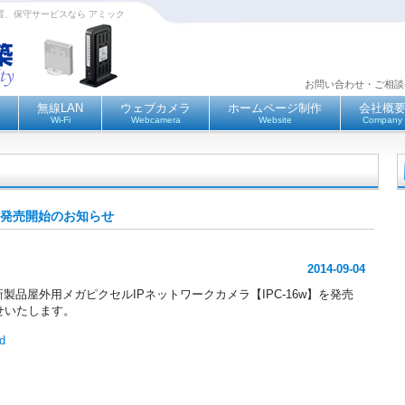
設置、保守サービスなら アミック
お問い合わせ・ご相
無線LAN
ウェブカメラ
ホームページ制作
会社概
Wi-Fi
Webcamera
Website
Company
16w発売開始のお知らせ
2014-09-04
新製品屋外用メガピクセルIPネットワークカメラ【IPC-16w】を発売
せいたします。
id